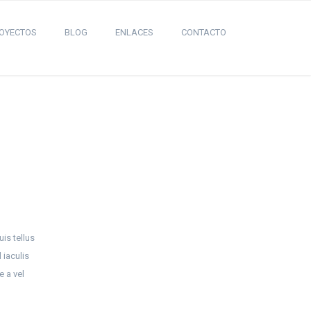
OYECTOS
BLOG
ENLACES
CONTACTO
is tellus
 iaculis
e a vel