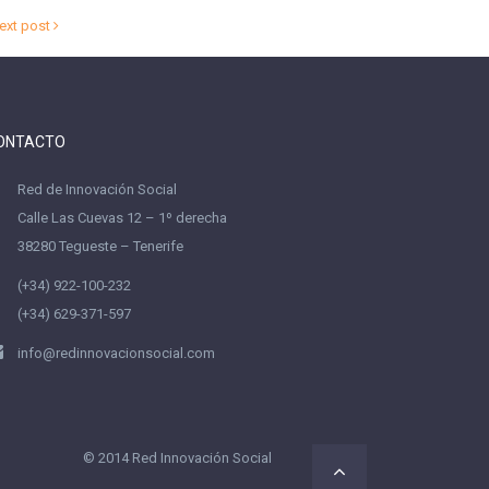
ext post
ONTACTO
Red de Innovación Social
Calle Las Cuevas 12 – 1º derecha
38280 Tegueste – Tenerife
(+34) 922-100-232
(+34) 629-371-597
info@redinnovacionsocial.com
© 2014 Red Innovación Social