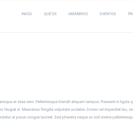
INICIO
QUÉ ES
MIEMBROS
EVENTOS
PR
risque at vitae sem. Pellentesque blandit aliquam tempus. Praesent in ligula qu
leo feugiat in. Maecenas fringilla vulputate sodales. Donec vel imperdiet leo, vel
tetur at purus congue laoreet. Sed pharetra neque ac nisl viverra pellentesqu