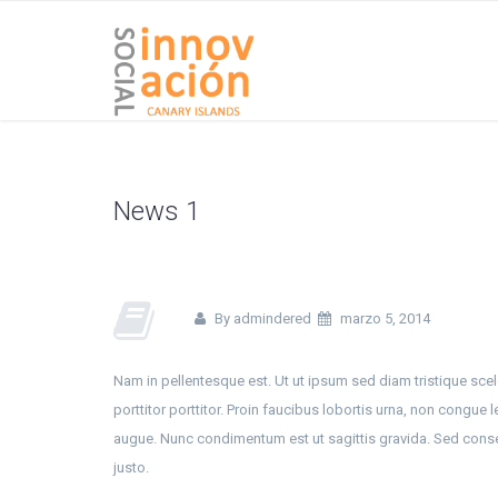
News 1
By admindered
marzo 5, 2014
Nam in pellentesque est. Ut ut ipsum sed diam tristique scele
porttitor porttitor. Proin faucibus lobortis urna, non congue 
augue. Nunc condimentum est ut sagittis gravida. Sed consec
justo.