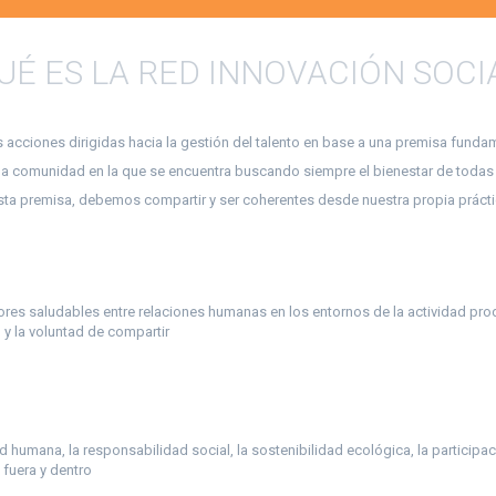
UÉ ES LA RED INNOVACIÓN SOCI
 acciones dirigidas hacia la gestión del talento en base a una premisa fund
er la comunidad en la que se encuentra buscando siempre el bienestar de toda
 esta premisa, debemos compartir y ser coherentes desde nuestra propia práctic
lores saludables entre relaciones humanas en los entornos de la actividad pro
d y la voluntad de compartir
d humana, la responsabilidad social, la sostenibilidad ecológica, la particip
 fuera y dentro