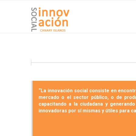
“La innovación social consiste en encont
mercado o el sector público, o de prod
capacitando a la ciudadana y generando
innovadoras por sí mismas y útiles para ca