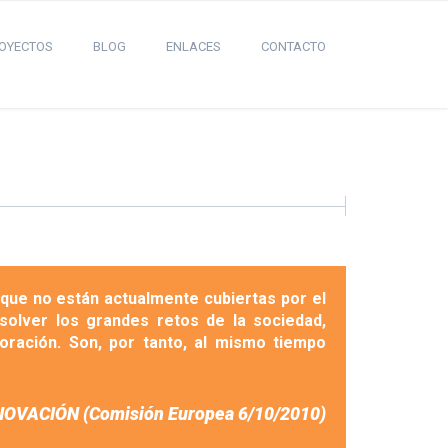
OYECTOS
BLOG
ENLACES
CONTACTO
 que no están actualmente cubiertas por el
solver los grandes retos de la sociedad,
oración. Son, por tanto, al mismo tiempo
OVACIÓN (Comisión Europea 6/10/2010)