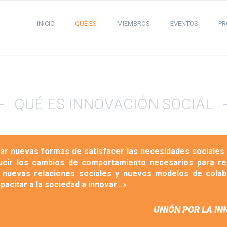
INICIO
QUÉ ES
MIEMBROS
EVENTOS
PR
QUÉ ES INNOVACIÓN SOCIAL
rar nuevas formas de satisfacer las necesidades sociales
ucir los cambios de comportamiento necesarios para re
 nuevas relaciones sociales y nuevos modelos de colab
pacitar a la sociedad a innovar…»
UNIÓN POR LA INN