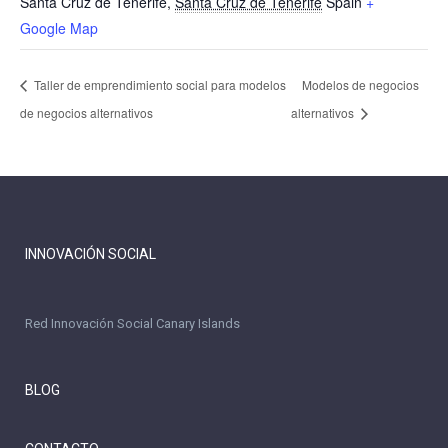
Santa Cruz de Tenerife
,
Santa Cruz de Tenerife
Spain
+
Google Map
Taller de emprendimiento social para modelos
Modelos de negocios
de negocios alternativos
alternativos
INNOVACIÓN SOCIAL
Red Innovación Social Canary Islands
BLOG