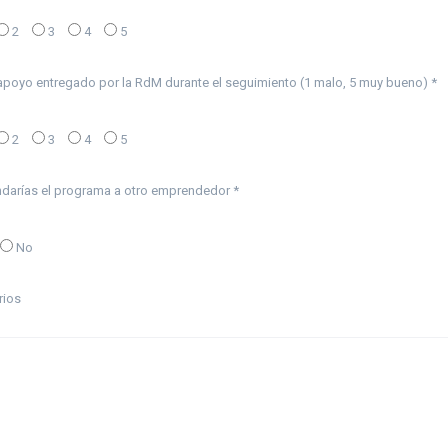
2
3
4
5
 apoyo entregado por la RdM durante el seguimiento (1 malo, 5 muy bueno) *
2
3
4
5
arías el programa a otro emprendedor *
No
rios