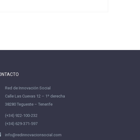
ONTACTO
Red de Innovación Social
Calle Las Cuevas 12 – 1º derecha
38280 Tegueste – Tenerife
(+34) 922-100-232
(+34) 629-371-597
info@redinnovacionsocial.com