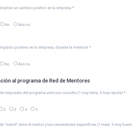
observar un cambio positivo en la empresa *
No
Aún no
mpacto positivo en tu empresa, durante la mentoría *
No
Aún no
ación al programa de Red de Mentores
e respuesta del programa ante una consulta (1 muy lenta, 5 muy rápida) *
2
3
4
5
el "match" entre el mentor y tus necesidades específicas (1 mala, 5 muy buena