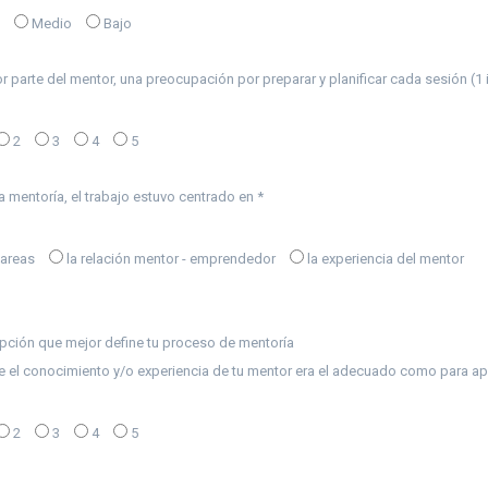
Medio
Bajo
or parte del mentor, una preocupación por preparar y planificar cada sesión (
2
3
4
5
a mentoría, el trabajo estuvo centrado en *
tareas
la relación mentor - emprendedor
la experiencia del mentor
opción que mejor define tu proceso de mentoría
e el conocimiento y/o experiencia de tu mentor era el adecuado como para ap
2
3
4
5