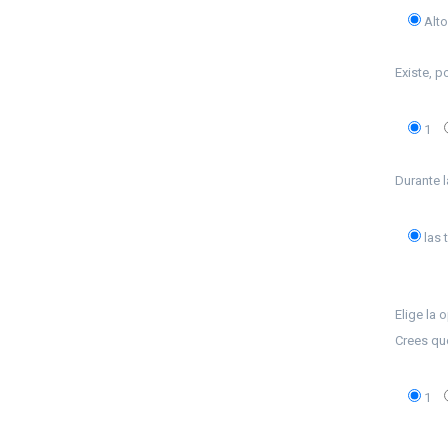
Alto
Existe, p
1
Durante l
las 
Elige la 
Crees qu
1