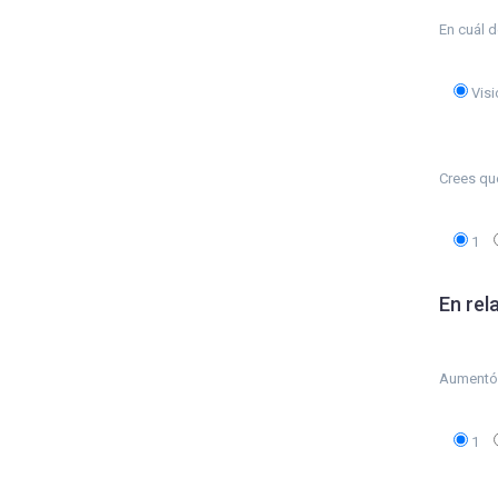
En cuál d
Vis
Crees que
1
En rel
Aumentó t
1