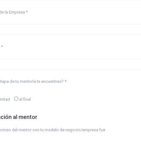
e la Empresa *
 *
tapa de tu mentoría te encuentras? *
 mitad
al final
ación al mentor
omiso del mentor con tu modelo de negocio/empresa fue