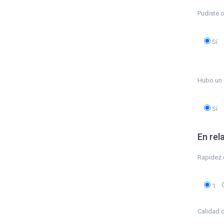
Pudiste 
Sí
Hubo un i
Sí
En rel
Rapidez d
1
Calidad d