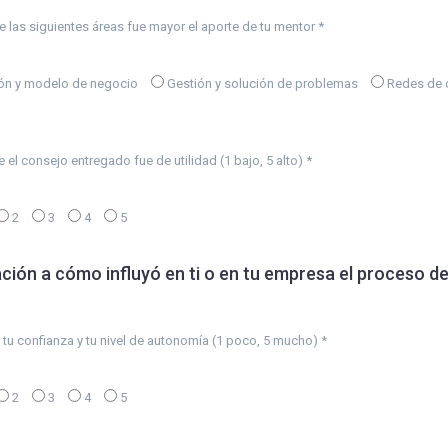
e las siguientes áreas fue mayor el aporte de tu mentor *
ión y modelo de negocio
Gestión y solución de problemas
Redes de 
 el consejo entregado fue de utilidad (1 bajo, 5 alto) *
2
3
4
5
ación a cómo influyó en ti o en tu empresa el proceso d
u confianza y tu nivel de autonomía (1 poco, 5 mucho) *
2
3
4
5