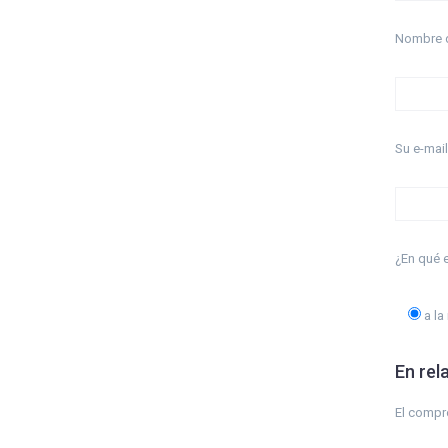
Nombre d
Su e-mail
¿En qué e
a la
En rel
El compr