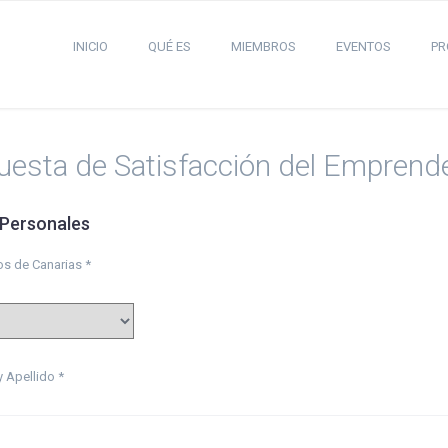
INICIO
QUÉ ES
MIEMBROS
EVENTOS
PR
uesta de Satisfacción del Emprend
 Personales
os de Canarias *
 Apellido *